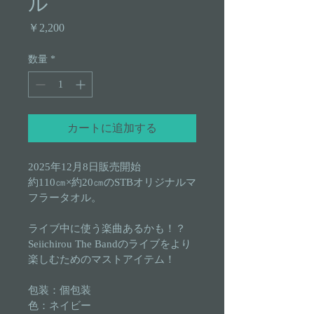
ル
価格
￥2,200
数量
*
カートに追加する
2025年12月8日販売開始
約110㎝×約20㎝のSTBオリジナルマ
フラータオル。
ライブ中に使う楽曲あるかも！？
Seiichirou The Bandのライブをより
楽しむためのマストアイテム！
包装：個包装
色：ネイビー