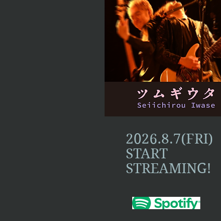
2026.8.7(FRI)
START
STREAMING!